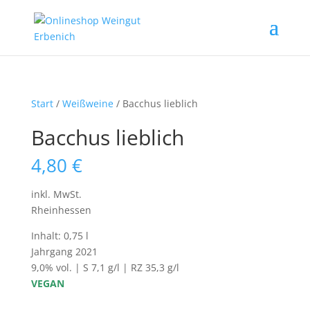
Start
/
Weißweine
/ Bacchus lieblich
Bacchus lieblich
4,80
€
inkl. MwSt.
Rheinhessen
Inhalt: 0,75 l
Jahrgang 2021
9,0% vol. | S 7,1 g/l | RZ 35,3 g/l
VEGAN