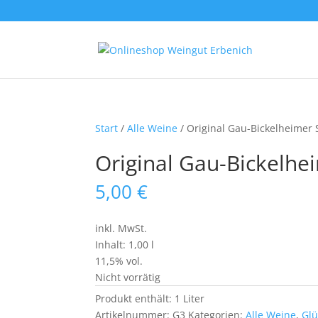
Start
/
Alle Weine
/ Original Gau-Bickelheime
Original Gau-Bickelh
5,00
€
inkl. MwSt.
Inhalt: 1,00 l
11,5% vol.
Nicht vorrätig
Produkt enthält: 1
Liter
Artikelnummer:
G3
Kategorien:
Alle Weine
,
Gl