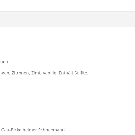
uben
en, Zitronen, Zimt, Vanille. Enthält Sulfite.
nal Gau-Bickelheimer Schneemann“