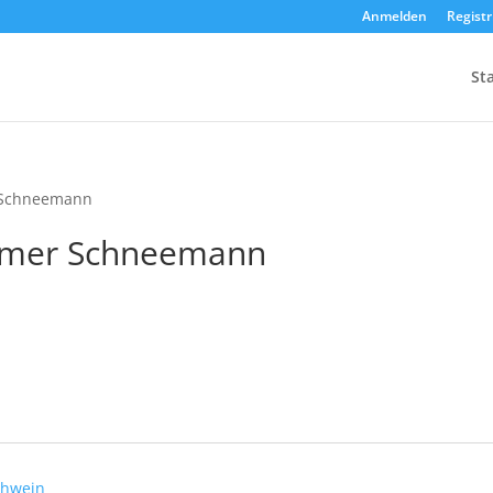
Anmelden
Regist
Sta
r Schneemann
eimer Schneemann
ühwein